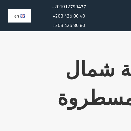
+201012799477
en
+203 425 80 40
+203 425 80 80
ة شمال
 مسطروة